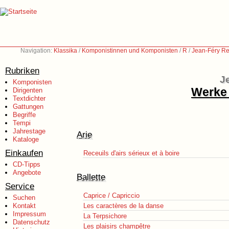
Navigation:
Klassika
/
Komponistinnen und Komponisten
/
R
/
Jean-Féry Re
Rubriken
J
Komponisten
Werke 
Dirigenten
Textdichter
Gattungen
Begriffe
Tempi
Jahrestage
Arie
Kataloge
Einkaufen
Receuils d'airs sérieux et à boire
CD-Tipps
Angebote
Ballette
Service
Caprice / Capriccio
Suchen
Kontakt
Les caractères de la danse
Impressum
La Terpsichore
Datenschutz
Les plaisirs champêtre