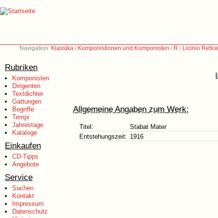
Navigation:
Klassika
/
Komponistinnen und Komponisten
/
R
/
Licinio Refic
Rubriken
Komponisten
Dirigenten
Textdichter
Gattungen
Allgemeine Angaben zum Werk:
Begriffe
Tempi
Jahrestage
Titel:
Stabat Mater
Kataloge
Entstehungszeit:
1916
Einkaufen
CD-Tipps
Angebote
Service
Suchen
Kontakt
Impressum
Datenschutz