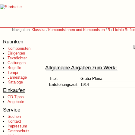
Navigation:
Klassika
/
Komponistinnen und Komponisten
/
R
/
Licinio Refic
Rubriken
Komponisten
Dirigenten
Textdichter
Gattungen
Allgemeine Angaben zum Werk:
Begriffe
Tempi
Jahrestage
Titel:
Gratia Plena
Kataloge
Entstehungszeit:
1914
Einkaufen
CD-Tipps
Angebote
Service
Suchen
Kontakt
Impressum
Datenschutz