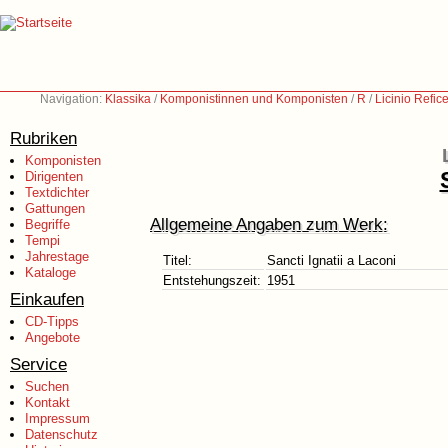
Navigation:
Klassika
/
Komponistinnen und Komponisten
/
R
/
Licinio Refic
Rubriken
Komponisten
Dirigenten
Textdichter
Gattungen
Allgemeine Angaben zum Werk:
Begriffe
Tempi
Jahrestage
Titel:
Sancti Ignatii a Laconi
Kataloge
Entstehungszeit:
1951
Einkaufen
CD-Tipps
Angebote
Service
Suchen
Kontakt
Impressum
Datenschutz