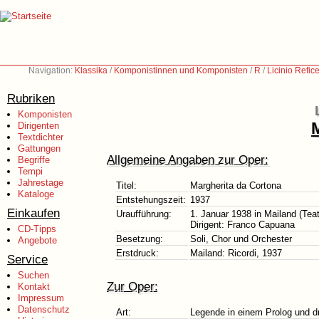
Navigation:
Klassika
/
Komponistinnen und Komponisten
/
R
/
Licinio Refic
Rubriken
Komponisten
Dirigenten
Textdichter
Gattungen
Allgemeine Angaben zur Oper:
Begriffe
Tempi
Jahrestage
Titel:
Margherita da Cortona
Kataloge
Entstehungszeit:
1937
Einkaufen
Uraufführung:
1. Januar 1938 in Mailand (Teat
Dirigent: Franco Capuana
CD-Tipps
Besetzung:
Soli, Chor und Orchester
Angebote
Erstdruck:
Mailand: Ricordi, 1937
Service
Suchen
Zur Oper:
Kontakt
Impressum
Datenschutz
Art:
Legende in einem Prolog und d