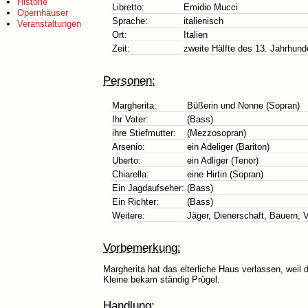
Historie
Libretto:
Emidio Mucci
Opernhäuser
Sprache:
italienisch
Veranstaltungen
Ort:
Italien
Zeit:
zweite Hälfte des 13. Jahrhund
Personen:
Margherita:
Büßerin und Nonne (Sopran)
Ihr Vater:
(Bass)
ihre Stiefmutter:
(Mezzosopran)
Arsenio:
ein Adeliger (Bariton)
Uberto:
ein Adliger (Tenor)
Chiarella:
eine Hirtin (Sopran)
Ein Jagdaufseher:
(Bass)
Ein Richter:
(Bass)
Weitere:
Jäger, Dienerschaft, Bauern, 
Vorbemerkung:
Margherita hat das elterliche Haus verlassen, weil d
Kleine bekam ständig Prügel.
Handlung: