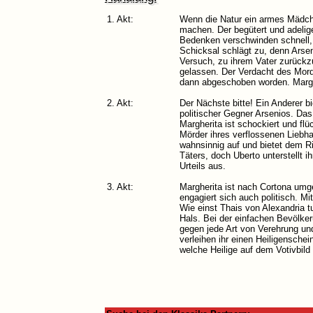
1. Akt:
Wenn die Natur ein armes Mädche
machen. Der begütert und adelige
Bedenken verschwinden schnell, 
Schicksal schlägt zu, denn Arsen
Versuch, zu ihrem Vater zurückzu
gelassen. Der Verdacht des Mordes
dann abgeschoben worden. Marghe
2. Akt:
Der Nächste bitte! Ein Anderer bi
politischer Gegner Arsenios. Das
Margherita ist schockiert und flü
Mörder ihres verflossenen Liebhab
wahnsinnig auf und bietet dem Ri
Täters, doch Uberto unterstellt i
Urteils aus.
3. Akt:
Margherita ist nach Cortona umg
engagiert sich auch politisch. Mi
Wie einst Thais von Alexandria 
Hals. Bei der einfachen Bevölke
gegen jede Art von Verehrung und
verleihen ihr einen Heiligensche
welche Heilige auf dem Votivbild 