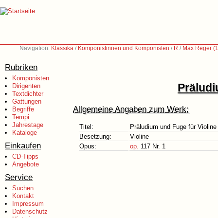
Navigation:
Klassika
/
Komponistinnen und Komponisten
/
R
/
Max Reger (
Rubriken
Komponisten
Präludi
Dirigenten
Textdichter
Gattungen
Allgemeine Angaben zum Werk:
Begriffe
Tempi
Jahrestage
Titel:
Präludium und Fuge für Violine
Kataloge
Besetzung:
Violine
Einkaufen
Opus:
op.
117 Nr. 1
CD-Tipps
Angebote
Service
Suchen
Kontakt
Impressum
Datenschutz