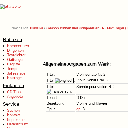
Navigation:
Klassika
/
Komponistinnen und Komponisten
/
R
/
Max Reger (
Rubriken
Komponisten
Dirigenten
Textdichter
Gattungen
Allgemeine Angaben zum Werk:
Begriffe
Tempi
Jahrestage
Titel:
Violinsonate Nr. 2
Kataloge
Violin Sonata No. 2
Titel
:
Einkaufen
Titel
Sonate pour violon N° 2
:
CD-Tipps
Angebote
Tonart:
D-Dur
Service
Besetzung:
Violine und Klavier
Opus:
op.
3
Suchen
Kontakt
Impressum
Datenschutz