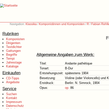
Navigation:
Klassika
/
Komponistinnen und Komponisten
/
R
/
Fabian Rehfe
Rubriken
F
Komponisten
Dirigenten
Textdichter
Gattungen
Allgemeine Angaben zum Werk:
Begriffe
Tempi
Jahrestage
Titel:
Andante pathétique
Kataloge
Tonart:
B-Dur
Einkaufen
Entstehungszeit:
spätestens 1904
Besetzung:
Violine (oder Violoncello) und K
CD-Tipps
Angebote
Erstdruck:
Berlin: N. Simrock, 1904
Opus:
op.
86
Service
Suchen
Kontakt
Impressum
Datenschutz