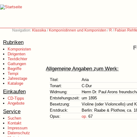
Navigation:
Klassika
/
Komponistinnen und Komponisten
/
R
/
Fabian Rehfe
Rubriken
F
Komponisten
Dirigenten
Textdichter
Gattungen
Allgemeine Angaben zum Werk:
Begriffe
Tempi
Jahrestage
Titel:
Aria
Kataloge
Tonart:
C-Dur
Einkaufen
Widmung:
Herrn Dr. Paul Arons freundsch
Entstehungszeit:
um 1895
CD-Tipps
Angebote
Besetzung:
Violine (oder Violoncello) und K
Erstdruck:
Berlin: Raabe & Plothow, ca. 1
Service
Opus:
op.
67
Suchen
Kontakt
Impressum
Datenschutz