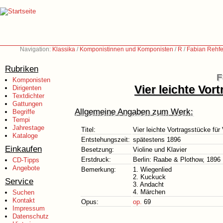
Navigation:
Klassika
/
Komponistinnen und Komponisten
/
R
/
Fabian Rehfe
Rubriken
F
Komponisten
Vier leichte Vor
Dirigenten
Textdichter
Gattungen
Allgemeine Angaben zum Werk:
Begriffe
Tempi
Jahrestage
Titel:
Vier leichte Vortragsstücke für
Kataloge
Entstehungszeit:
spätestens 1896
Einkaufen
Besetzung:
Violine und Klavier
Erstdruck:
Berlin: Raabe & Plothow, 1896
CD-Tipps
Angebote
Bemerkung:
1. Wiegenlied
2. Kuckuck
Service
3. Andacht
4. Märchen
Suchen
Kontakt
Opus:
op.
69
Impressum
Datenschutz