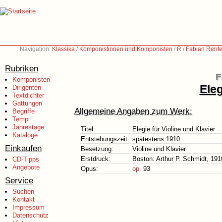
Navigation:
Klassika
/
Komponistinnen und Komponisten
/
R
/
Fabian Rehfe
Rubriken
F
Komponisten
Eleg
Dirigenten
Textdichter
Gattungen
Allgemeine Angaben zum Werk:
Begriffe
Tempi
Jahrestage
Titel:
Elegie für Violine und Klavier
Kataloge
Entstehungszeit:
spätestens 1910
Einkaufen
Besetzung:
Violine und Klavier
Erstdruck:
Boston: Arthur P. Schmidt, 191
CD-Tipps
Angebote
Opus:
op.
93
Service
Suchen
Kontakt
Impressum
Datenschutz