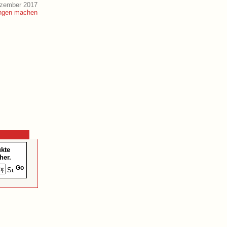
ezember 2017
ukte
her.
Go