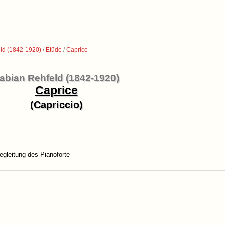
ld (1842-1920)
/
Etüde
/
Caprice
abian Rehfeld (1842-1920)
Caprice
(Capriccio)
Begleitung des Pianoforte