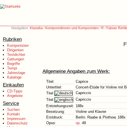
Navigation:
Klassika
/
Komponistinnen und Komponisten
/
R
/
Fabian Rehfe
Rubriken
F
Komponisten
Dirigenten
Textdichter
Gattungen
Begriffe
Tempi
Allgemeine Angaben zum Werk:
Jahrestage
Kataloge
Titel:
Caprice
Einkaufen
Untertitel:
Concert-Etüde für Violine mit 
CD-Tipps
Capriccio
Titel
:
Angebote
Capriccio
Titel
:
Service
Entstehungszeit:
188x
Suchen
Besetzung:
Violine und Klavier
Kontakt
Erstdruck:
Berlin: Raabe & Plothow, 188x
Impressum
Opus:
op.
49
Datenschutz