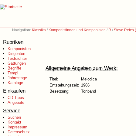
Navigation:
Klassika
/
Komponistinnen und Komponisten
/
R
/
Steve Reich 
Rubriken
Komponisten
Dirigenten
Textdichter
Gattungen
Allgemeine Angaben zum Werk:
Begriffe
Tempi
Jahrestage
Titel:
Melodica
Kataloge
Entstehungszeit:
1966
Einkaufen
Besetzung:
Tonband
CD-Tipps
Angebote
Service
Suchen
Kontakt
Impressum
Datenschutz