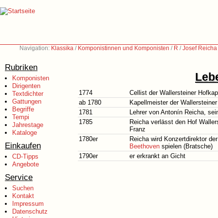
Navigation:
Klassika
/
Komponistinnen und Komponisten
/
R
/
Josef Reicha
Rubriken
Leb
Komponisten
Dirigenten
1774
Cellist der Wallersteiner Hofkap
Textdichter
Gattungen
ab 1780
Kapellmeister der Wallersteiner
Begriffe
1781
Lehrer von Antonín Reicha, se
Tempi
1785
Reicha verlässt den Hof Wallers
Jahrestage
Franz
Kataloge
1780er
Reicha wird Konzertdirektor de
Einkaufen
Beethoven
spielen (Bratsche)
1790er
er erkrankt an Gicht
CD-Tipps
Angebote
Service
Suchen
Kontakt
Impressum
Datenschutz