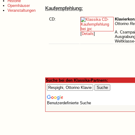
Historie
Opernhäuser
Kaufempfehlung:
Veranstaltungen
CD:
Klavierkon
Ottorino Re
A. Csampai 
[
Details
]
Ausgrabung
Weltklasse
Suche bei den Klassika-Partnern:
Benutzerdefinierte Suche