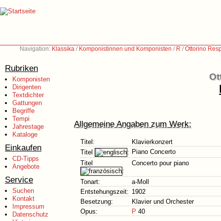
Navigation:
Klassika
/
Komponistinnen und Komponisten
/
R
/
Ottorino Res
Rubriken
Ot
Komponisten
Dirigenten
Textdichter
Gattungen
Begriffe
Tempi
Allgemeine Angaben zum Werk:
Jahrestage
Kataloge
Titel:
Klavierkonzert
Einkaufen
Piano Concerto
Titel
:
CD-Tipps
Titel
Concerto pour piano
Angebote
:
Service
Tonart:
a-Moll
Suchen
Entstehungszeit:
1902
Kontakt
Besetzung:
Klavier und Orchester
Impressum
Opus:
P
40
Datenschutz