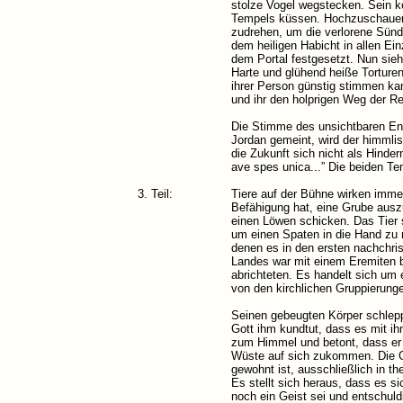
stolze Vogel wegstecken. Sein ko
Tempels küssen. Hochzuschauen w
zudrehen, um die verlorene Sünde
dem heiligen Habicht in allen Ein
dem Portal festgesetzt. Nun sieh
Harte und glühend heiße Torturen
ihrer Person günstig stimmen kan
und ihr den holprigen Weg der Re
Die Stimme des unsichtbaren Enge
Jordan gemeint, wird der himml
die Zukunft sich nicht als Hinder
ave spes unica...” Die beiden T
3. Teil:
Tiere auf der Bühne wirken immer
Befähigung hat, eine Grube ausz
einen Löwen schicken. Das Tier so
um einen Spaten in die Hand zu n
denen es in den ersten nachchris
Landes war mit einem Eremiten 
abrichteten. Es handelt sich um 
von den kirchlichen Gruppierung
Seinen gebeugten Körper schleppt
Gott ihm kundtut, dass es mit ihm
zum Himmel und betont, dass er a
Wüste auf sich zukommen. Die Ge
gewohnt ist, ausschließlich in t
Es stellt sich heraus, dass es si
noch ein Geist sei und entschuld