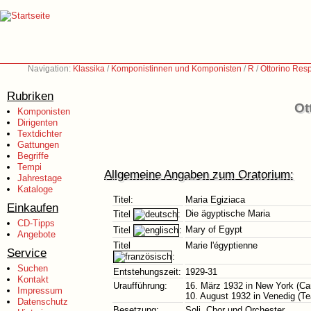
Navigation:
Klassika
/
Komponistinnen und Komponisten
/
R
/
Ottorino Res
Rubriken
Ot
Komponisten
Dirigenten
Textdichter
Gattungen
Begriffe
Tempi
Allgemeine Angaben zum Oratorium:
Jahrestage
Kataloge
Titel:
Maria Egiziaca
Einkaufen
Die ägyptische Maria
Titel
:
CD-Tipps
Mary of Egypt
Titel
:
Angebote
Titel
Marie l'égyptienne
Service
:
Suchen
Entstehungszeit:
1929-31
Kontakt
Uraufführung:
16. März 1932 in New York (Car
Impressum
10. August 1932 in Venedig (Te
Datenschutz
Besetzung:
Soli, Chor und Orchester