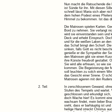
Nun macht die Ratsuchende die E
ist Sünde für ihn. Mit diesen Si
schnell lässt Maria sich aber nich
dem hohen Podest eines Pfeiler
Himmel zu bekommen. Ist das di
Die Matrosen spielen Karten. Ged
Bord zu nehmen. Sie verlangt ni
wird sie einverstanden sein und k
Deck und erhebt Einspruch. Doch
und für die weißen Laken an den
das Schaf bringt den Schorf. Die
sinken, falls Gott es nicht bes
genieße er die Sympathie der Se
den Matrosen gibt sie einen Kuss
ihre Künste freudvoll gestaltet.
Sie wird alle erfreuen, so wie si
kommen. Die Begeisterung der Ma
soll leuchten zu solch einem Wind
das Gesicht einer Sirene. O schö
Matrosen agieren mit den Ruder
2. Teil:
In zerschlissenem Gewand, ohne
Stufen des Tempels und wartet. 
geschlossen und erkundigt sich, 
doch Wache hier! Es kommt eine 
wachsam findet, mein lieber Bru
sieht, dass er barhäuptig ist un
heilige Hand streckt Christus au