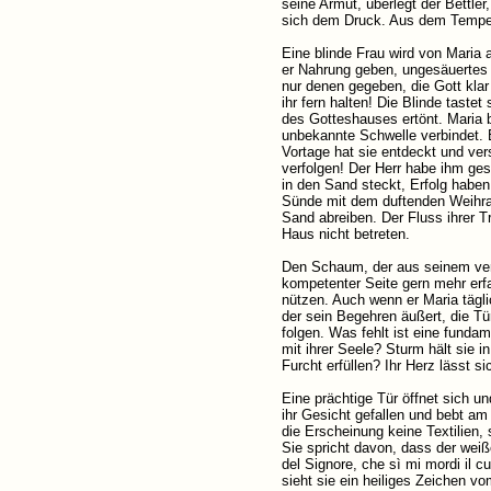
seine Armut, überlegt der Bettler
sich dem Druck. Aus dem Tempel 
Eine blinde Frau wird von Maria 
er Nahrung geben, ungesäuertes B
nur denen gegeben, die Gott klar
ihr fern halten! Die Blinde tas
des Gotteshauses ertönt. Maria b
unbekannte Schwelle verbindet. 
Vortage hat sie entdeckt und vers
verfolgen! Der Herr habe ihm gesa
in den Sand steckt, Erfolg haben
Sünde mit dem duftenden Weihrau
Sand abreiben. Der Fluss ihrer T
Haus nicht betreten.
Den Schaum, der aus seinem verw
kompetenter Seite gern mehr erf
nützen. Auch wenn er Maria tägli
der sein Begehren äußert, die Tü
folgen. Was fehlt ist eine funda
mit ihrer Seele? Sturm hält sie 
Furcht erfüllen? Ihr Herz lässt si
Eine prächtige Tür öffnet sich u
ihr Gesicht gefallen und bebt am
die Erscheinung keine Textilien,
Sie spricht davon, dass der weiß
del Signore, che sì mi mordi il c
sieht sie ein heiliges Zeichen v