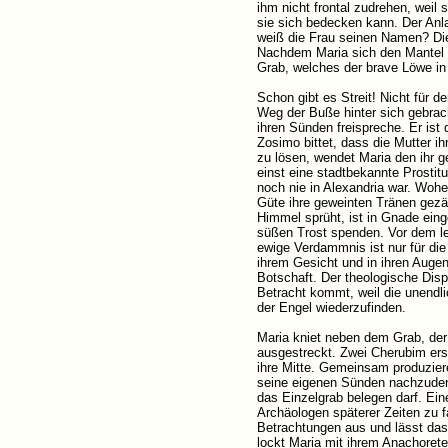
ihm nicht frontal zudrehen, weil
sie sich bedecken kann. Der Anla
weiß die Frau seinen Namen? Die
Nachdem Maria sich den Mantel ü
Grab, welches der brave Löwe in 
Schon gibt es Streit! Nicht für 
Weg der Buße hinter sich gebrach
ihren Sünden freispreche. Er ist
Zosimo bittet, dass die Mutter 
zu lösen, wendet Maria den ihr g
einst eine stadtbekannte Prostit
noch nie in Alexandria war. Wohe
Güte ihre geweinten Tränen gezä
Himmel sprüht, ist in Gnade eing
süßen Trost spenden. Vor dem le
ewige Verdammnis ist nur für die 
ihrem Gesicht und in ihren Auge
Botschaft. Der theologische Disp
Betracht kommt, weil die unendli
der Engel wiederzufinden.
Maria kniet neben dem Grab, der
ausgestreckt. Zwei Cherubim ers
ihre Mitte. Gemeinsam produziere
seine eigenen Sünden nachzudenk
das Einzelgrab belegen darf. E
Archäologen späterer Zeiten zu f
Betrachtungen aus und lässt das 
lockt Maria mit ihrem Anachorete