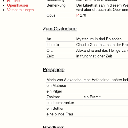
Historie
Opernhäuser
Bemerkung:
Der Librettist sah in diesem W
wird aber oft auch als Oper eins
Veranstaltungen
Opus:
P
170
Zum Oratorium:
Art:
Mysterium in drei Episoden
Libretto:
Claudio Guastalla nach der Pro
Ort:
Alexandria und das Heilige Lan
Zeit:
in frühchristlicher Zeit
Personen:
Maria von Alexandria:
eine Hafendirne, später he
ein Matrose
ein Pilger
Zosimo:
ein Eremit
ein Leprakranker
ein Bettler
eine blinde Frau
Handlung: