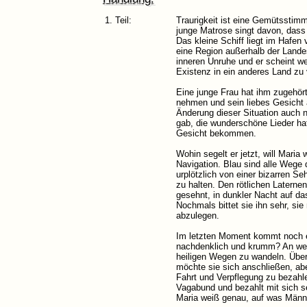
1. Teil:
Traurigkeit ist eine Gemütsstim
junge Matrose singt davon, dass 
Das kleine Schiff liegt im Hafen
eine Region außerhalb der Landes
inneren Unruhe und er scheint w
Existenz in ein anderes Land zu 
Eine junge Frau hat ihm zugehört
nehmen und sein liebes Gesicht 
Änderung dieser Situation auch ni
gab, die wunderschöne Lieder ha
Gesicht bekommen.
Wohin segelt er jetzt, will Mari
Navigation. Blau sind alle Wege 
urplötzlich von einer bizarren 
zu halten. Den rötlichen Latern
gesehnt, in dunkler Nacht auf da
Nochmals bittet sie ihn sehr, s
abzulegen.
Im letzten Moment kommt noch ei
nachdenklich und krumm? An welc
heiligen Wegen zu wandeln. Über
möchte sie sich anschließen, ab
Fahrt und Verpflegung zu bezahle
Vagabund und bezahlt mit sich se
Maria weiß genau, auf was Männe