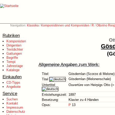
Navigation:
Klassika
/
Komponistinnen und Komponisten
/
R
/
Ottorino Res
Rubriken
Ot
Komponisten
Gösd
Dirigenten
Textdichter
(G
Gattungen
Begriffe
Tempi
Allgemeine Angaben zum Werk:
Jahrestage
Kataloge
Titel:
Gösdemlan (Scorze di Melone)
Einkaufen
Gösdemlan (Melonenschale)
Titel
:
CD-Tipps
Untertitel
Ouvertüre von Heirpigs Otto (
Angebote
:
Service
Entstehungszeit:
1897
Suchen
Besetzung:
Klavier zu 4 Händen
Kontakt
Opus:
P
13
Impressum
Datenschutz