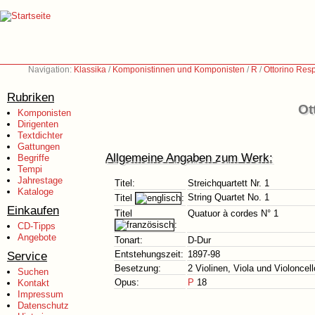
Navigation:
Klassika
/
Komponistinnen und Komponisten
/
R
/
Ottorino Res
Rubriken
Ot
Komponisten
Dirigenten
Textdichter
Gattungen
Allgemeine Angaben zum Werk:
Begriffe
Tempi
Jahrestage
Titel:
Streichquartett Nr. 1
Kataloge
String Quartet No. 1
Titel
:
Einkaufen
Titel
Quatuor à cordes N° 1
:
CD-Tipps
Angebote
Tonart:
D-Dur
Service
Entstehungszeit:
1897-98
Besetzung:
2 Violinen, Viola und Violoncell
Suchen
Opus:
P
18
Kontakt
Impressum
Datenschutz