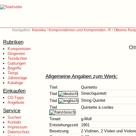
Navigation:
Klassika
/
Komponistinnen und Komponisten
/
R
/
Ottorino Res
Rubriken
Ot
Komponisten
Dirigenten
Textdichter
Gattungen
Begriffe
Tempi
Allgemeine Angaben zum Werk:
Jahrestage
Kataloge
Titel:
Quintetto
Einkaufen
Streichquintett
Titel
:
CD-Tipps
String Quintet
Titel
:
Angebote
Titel
Quintette à cordes
Service
:
Suchen
Tonart:
g-Moll
Kontakt
Entstehungszeit:
1901
Impressum
Besetzung:
2 Violinen, 2 Violen und Violon
Datenschutz