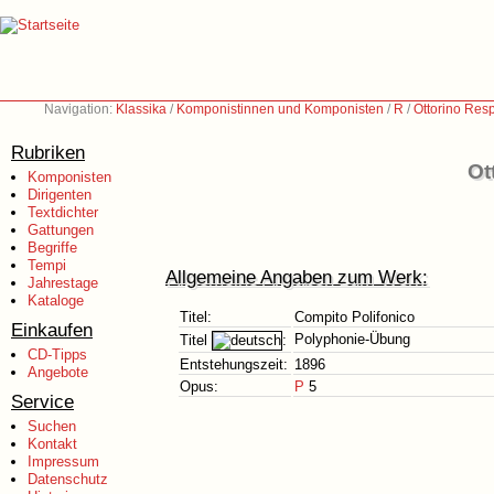
Navigation:
Klassika
/
Komponistinnen und Komponisten
/
R
/
Ottorino Res
Rubriken
Ot
Komponisten
Dirigenten
Textdichter
Gattungen
Begriffe
Tempi
Allgemeine Angaben zum Werk:
Jahrestage
Kataloge
Titel:
Compito Polifonico
Einkaufen
Polyphonie-Übung
Titel
:
CD-Tipps
Entstehungszeit:
1896
Angebote
Opus:
P
5
Service
Suchen
Kontakt
Impressum
Datenschutz