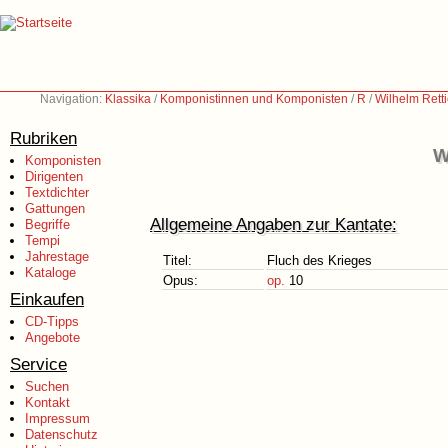
Navigation:
Klassika
/
Komponistinnen und Komponisten
/
R
/
Wilhelm Rett
Rubriken
W
Komponisten
Dirigenten
Textdichter
Gattungen
Allgemeine Angaben zur Kantate:
Begriffe
Tempi
Jahrestage
Titel:
Fluch des Krieges
Kataloge
Opus:
op.
10
Einkaufen
CD-Tipps
Angebote
Service
Suchen
Kontakt
Impressum
Datenschutz