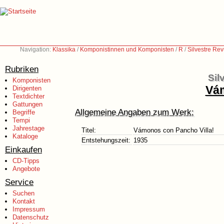
Navigation:
Klassika
/
Komponistinnen und Komponisten
/
R
/
Silvestre Re
Rubriken
Sil
Komponisten
Vám
Dirigenten
Textdichter
Gattungen
Allgemeine Angaben zum Werk:
Begriffe
Tempi
Jahrestage
Titel:
Vámonos con Pancho Villa!
Kataloge
Entstehungszeit:
1935
Einkaufen
CD-Tipps
Angebote
Service
Suchen
Kontakt
Impressum
Datenschutz