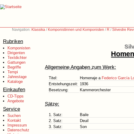
Navigation:
Klassika
/
Komponistinnen und Komponisten
/
R
/
Silvestre Re
Rubriken
Sil
Komponisten
Homena
Dirigenten
Textdichter
Gattungen
Allgemeine Angaben zum Werk:
Begriffe
Tempi
Jahrestage
Titel:
Homenaje a
Federico García L
Kataloge
Entstehungszeit:
1936
Einkaufen
Besetzung:
Kammerorchester
CD-Tipps
Angebote
Sätze:
Service
1. Satz:
Baile
Suchen
Kontakt
2. Satz:
Deuil
Impressum
3. Satz:
Son
Datenschutz