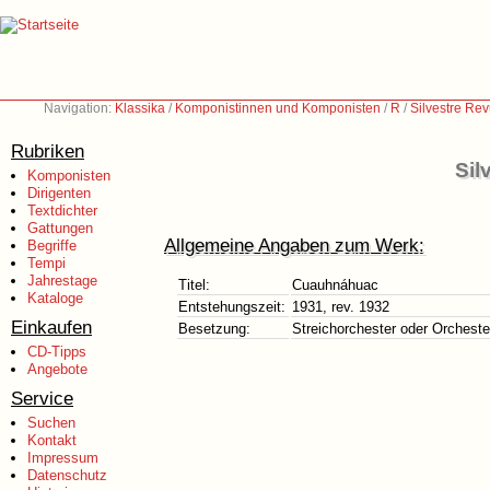
Navigation:
Klassika
/
Komponistinnen und Komponisten
/
R
/
Silvestre Re
Rubriken
Sil
Komponisten
Dirigenten
Textdichter
Gattungen
Allgemeine Angaben zum Werk:
Begriffe
Tempi
Jahrestage
Titel:
Cuauhnáhuac
Kataloge
Entstehungszeit:
1931, rev. 1932
Einkaufen
Besetzung:
Streichorchester oder Orcheste
CD-Tipps
Angebote
Service
Suchen
Kontakt
Impressum
Datenschutz