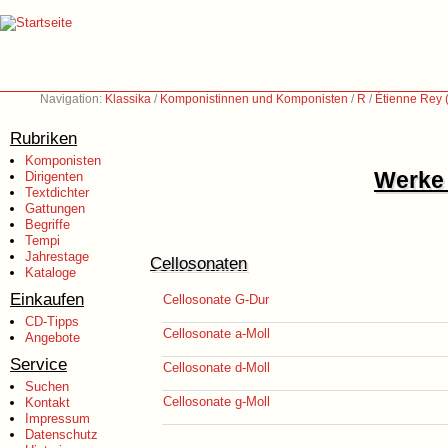
Navigation:
Klassika
/
Komponistinnen und Komponisten
/
R
/
Étienne Rey 
Rubriken
Komponisten
Werke 
Dirigenten
Textdichter
Gattungen
Begriffe
Tempi
Jahrestage
Cellosonaten
Kataloge
Einkaufen
Cellosonate G-Dur
CD-Tipps
Cellosonate a-Moll
Angebote
Service
Cellosonate d-Moll
Suchen
Cellosonate g-Moll
Kontakt
Impressum
Datenschutz