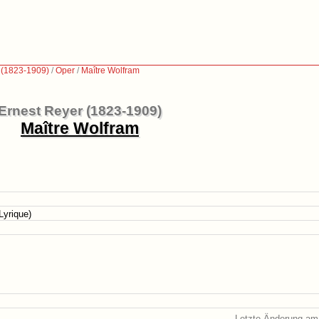
 (1823-1909)
/
Oper
/
Maître Wolfram
Ernest Reyer (1823-1909)
Maître Wolfram
Lyrique)
Letzte Änderung am 