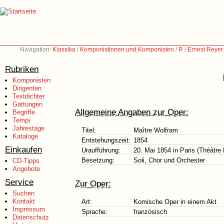
Navigation:
Klassika
/
Komponistinnen und Komponisten
/
R
/
Ernest Reyer
Rubriken
Komponisten
Dirigenten
Textdichter
Gattungen
Allgemeine Angaben zur Oper:
Begriffe
Tempi
Jahrestage
Titel:
Maître Wolfram
Kataloge
Entstehungszeit:
1854
Einkaufen
Uraufführung:
20. Mai 1854 in Paris (Théâtre 
Besetzung:
Soli, Chor und Orchester
CD-Tipps
Angebote
Service
Zur Oper:
Suchen
Kontakt
Art:
Komische Oper in einem Akt
Impressum
Sprache:
französisch
Datenschutz