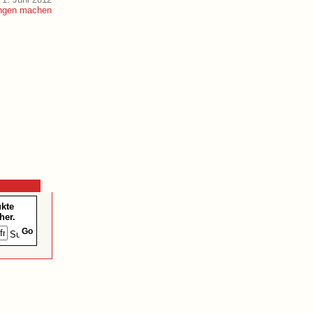
ukte
her.
Go