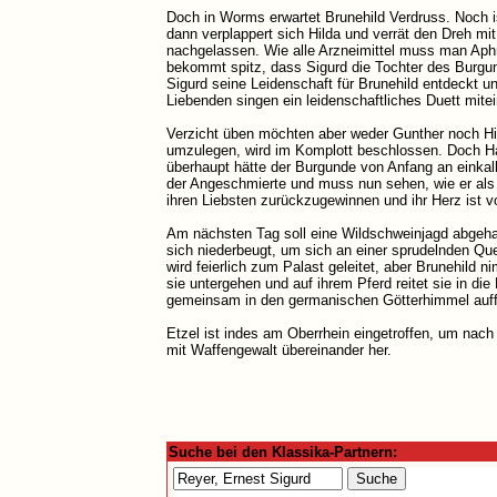
Doch in Worms erwartet Brunehild Verdruss. Noch is
dann verplappert sich Hilda und verrät den Dreh mit
nachgelassen. Wie alle Arzneimittel muss man Aph
bekommt spitz, dass Sigurd die Tochter des Burgunde
Sigurd seine Leidenschaft für Brunehild entdeckt un
Liebenden singen ein leidenschaftliches Duett mitei
Verzicht üben möchten aber weder Gunther noch Hil
umzulegen, wird im Komplott beschlossen. Doch Hag
überhaupt hätte der Burgunde von Anfang an einka
der Angeschmierte und muss nun sehen, wie er als a
ihren Liebsten zurückzugewinnen und ihr Herz ist v
Am nächsten Tag soll eine Wildschweinjagd abgehal
sich niederbeugt, um sich an einer sprudelnden Qu
wird feierlich zum Palast geleitet, aber Brunehil
sie untergehen und auf ihrem Pferd reitet sie in d
gemeinsam in den germanischen Götterhimmel auff
Etzel ist indes am Oberrhein eingetroffen, um nach
mit Waffengewalt übereinander her.
Suche bei den Klassika-Partnern: