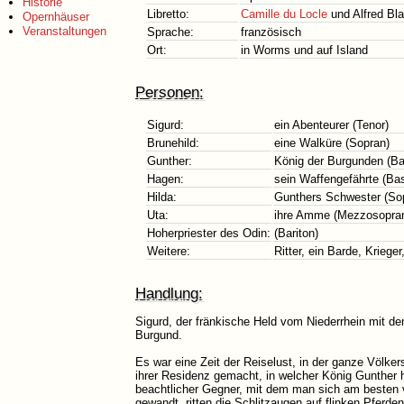
Historie
Libretto:
Camille du Locle
und Alfred Bl
Opernhäuser
Veranstaltungen
Sprache:
französisch
Ort:
in Worms und auf Island
Personen:
Sigurd:
ein Abenteurer (Tenor)
Brunehild:
eine Walküre (Sopran)
Gunther:
König der Burgunden (Bar
Hagen:
sein Waffengefährte (Ba
Hilda:
Gunthers Schwester (So
Uta:
ihre Amme (Mezzosopra
Hoherpriester des Odin:
(Bariton)
Weitere:
Ritter, ein Barde, Krieger
Handlung:
Sigurd, der fränkische Held vom Niederrhein mit d
Burgund.
Es war eine Zeit der Reiselust, in der ganze Völ
ihrer Residenz gemacht, in welcher König Gunther h
beachtlicher Gegner, mit dem man sich am besten v
gewandt, ritten die Schlitzaugen auf flinken Pfer