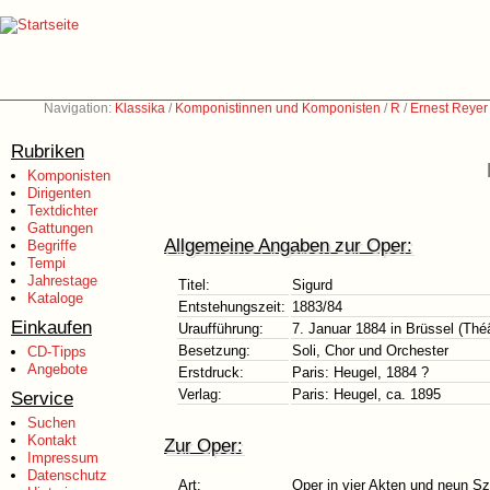
Navigation:
Klassika
/
Komponistinnen und Komponisten
/
R
/
Ernest Reyer
Rubriken
Komponisten
Dirigenten
Textdichter
Gattungen
Allgemeine Angaben zur Oper:
Begriffe
Tempi
Jahrestage
Titel:
Sigurd
Kataloge
Entstehungszeit:
1883/84
Einkaufen
Uraufführung:
7. Januar 1884 in Brüssel (Thé
Besetzung:
Soli, Chor und Orchester
CD-Tipps
Angebote
Erstdruck:
Paris: Heugel, 1884 ?
Verlag:
Paris: Heugel, ca. 1895
Service
Suchen
Kontakt
Zur Oper:
Impressum
Datenschutz
Art:
Oper in vier Akten und neun S