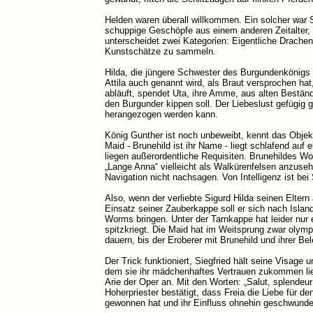
Helden waren überall willkommen. Ein solcher war Si
schuppige Geschöpfe aus einem anderen Zeitalter, 
unterscheidet zwei Kategorien: Eigentliche Drachen
Kunstschätze zu sammeln.
Hilda, die jüngere Schwester des Burgundenkönigs
Attila auch genannt wird, als Braut versprochen hat
abläuft, spendet Uta, ihre Amme, aus alten Bestän
den Burgunder kippen soll. Der Liebeslust gefügig
herangezogen werden kann.
König Gunther ist noch unbeweibt, kennt das Objek
Maid - Brunehild ist ihr Name - liegt schlafend au
liegen außerordentliche Requisiten. Brunehildes Wo
„Lange Anna“ vielleicht als Walkürenfelsen anzuseh
Navigation nicht nachsagen. Von Intelligenz ist bei 
Also, wenn der verliebte Sigurd Hilda seinen Eltern 
Einsatz seiner Zauberkappe soll er sich nach Islan
Worms bringen. Unter der Tarnkappe hat leider nur 
spitzkriegt. Die Maid hat im Weitsprung zwar olymp
dauern, bis der Eroberer mit Brunehild und ihrer Bel
Der Trick funktioniert, Siegfried hält seine Visage 
dem sie ihr mädchenhaftes Vertrauen zukommen ließ
Arie der Oper an. Mit den Worten: „Salut, splende
Hoherpriester bestätigt, dass Freia die Liebe für 
gewonnen hat und ihr Einfluss ohnehin geschwunden