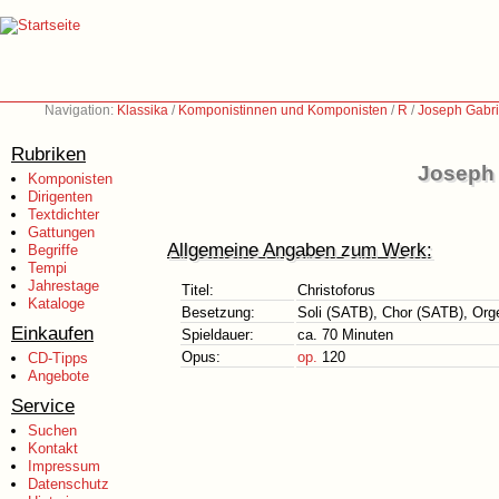
Navigation:
Klassika
/
Komponistinnen und Komponisten
/
R
/
Joseph Gabri
Rubriken
Joseph 
Komponisten
Dirigenten
Textdichter
Gattungen
Allgemeine Angaben zum Werk:
Begriffe
Tempi
Jahrestage
Titel:
Christoforus
Kataloge
Besetzung:
Soli (SATB), Chor (SATB), Orge
Einkaufen
Spieldauer:
ca. 70 Minuten
Opus:
op.
120
CD-Tipps
Angebote
Service
Suchen
Kontakt
Impressum
Datenschutz