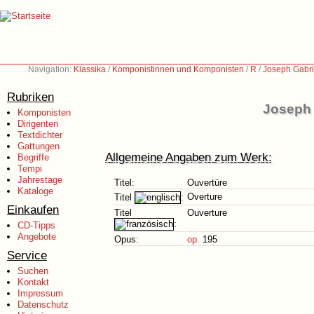
Navigation:
Klassika
/
Komponistinnen und Komponisten
/
R
/
Joseph Gabri
Rubriken
Joseph 
Komponisten
Dirigenten
Textdichter
Gattungen
Allgemeine Angaben zum Werk:
Begriffe
Tempi
Jahrestage
Titel:
Ouvertüre
Kataloge
Overture
Titel
:
Einkaufen
Titel
Ouverture
:
CD-Tipps
Angebote
Opus:
op.
195
Service
Suchen
Kontakt
Impressum
Datenschutz