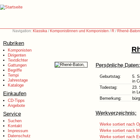
Navigation:
Klassika
/
Komponistinnen und Komponisten
/
R
/
Rhené-Baton
Rubriken
Rh
Komponisten
Dirigenten
Textdichter
Persönliche Daten:
Gattungen
Begriffe
Tempi
Geburtstag:
5. 
Jahrestage
in C
Kataloge
Todestag:
23.
in L
Einkaufen
Bemerkung:
bür
CD-Tipps
Angebote
Werkverzeichnis:
Service
Suchen
Werke sortiert nach O
Kontakt
Werke sortiert nach M
Impressum
Datenschutz
Werke sortiert nach E