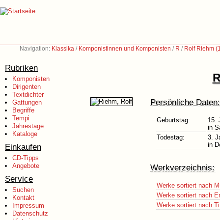
Navigation:
Klassika
/
Komponistinnen und Komponisten
/
R
/
Rolf Riehm (
Rubriken
R
Komponisten
Dirigenten
Textdichter
Persönliche Daten:
Gattungen
Begriffe
Tempi
Geburtstag:
15. 
Jahrestage
in S
Kataloge
Todestag:
3. J
in D
Einkaufen
CD-Tipps
Angebote
Werkverzeichnis:
Service
Werke sortiert nach M
Suchen
Werke sortiert nach E
Kontakt
Werke sortiert nach Ti
Impressum
Datenschutz