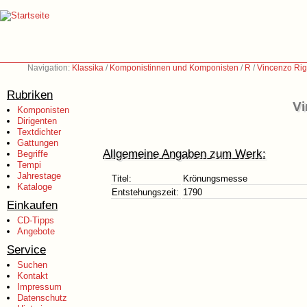
Navigation:
Klassika
/
Komponistinnen und Komponisten
/
R
/
Vincenzo Rig
Rubriken
Vi
Komponisten
Dirigenten
Textdichter
Gattungen
Allgemeine Angaben zum Werk:
Begriffe
Tempi
Jahrestage
Titel:
Krönungsmesse
Kataloge
Entstehungszeit:
1790
Einkaufen
CD-Tipps
Angebote
Service
Suchen
Kontakt
Impressum
Datenschutz