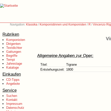
Navigation:
Klassika
/
Komponistinnen und Komponisten
/
R
/
Vincenzo Rig
Rubriken
Vi
Komponisten
Dirigenten
Textdichter
Gattungen
Allgemeine Angaben zur Oper:
Begriffe
Tempi
Jahrestage
Titel:
Tigrane
Kataloge
Entstehungszeit:
1800
Einkaufen
CD-Tipps
Angebote
Service
Suchen
Kontakt
Impressum
Datenschutz