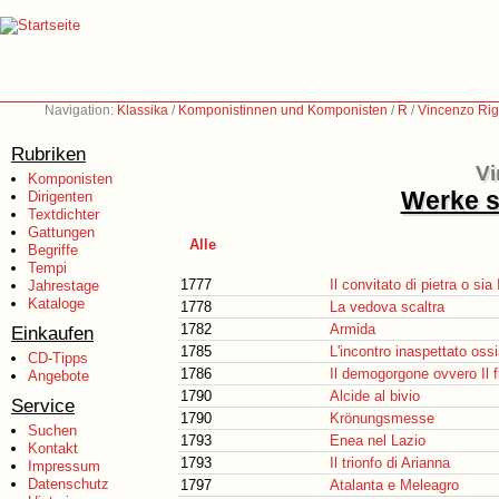
Navigation:
Klassika
/
Komponistinnen und Komponisten
/
R
/
Vincenzo Rig
Rubriken
Vi
Komponisten
Werke s
Dirigenten
Textdichter
Gattungen
Alle
Begriffe
Tempi
1777
Il convitato di pietra o sia 
Jahrestage
Kataloge
1778
La vedova scaltra
1782
Armida
Einkaufen
1785
L'incontro inaspettato os
CD-Tipps
1786
Il demogorgone ovvero Il f
Angebote
1790
Alcide al bivio
Service
1790
Krönungsmesse
Suchen
1793
Enea nel Lazio
Kontakt
1793
Il trionfo di Arianna
Impressum
Datenschutz
1797
Atalanta e Meleagro