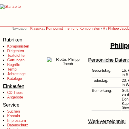
Navigation:
Klassika
/
Komponistinnen und Komponisten
/
R
/
Philipp Jaco
Rubriken
Phili
Komponisten
Dirigenten
Textdichter
Persönliche Daten:
Gattungen
Begriffe
Tempi
Geburtstag:
16.
Jahrestage
in S
Kataloge
Todestag:
20.
in W
Einkaufen
Bemerkung:
Selb
CD-Tipps
zu d
Angebote
Dona
Kap
Service
über
Suchen
Kontakt
Impressum
Werkverzeichnis:
Datenschutz