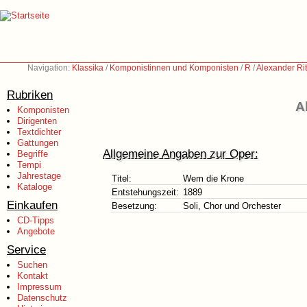
Navigation:
Klassika
/
Komponistinnen und Komponisten
/
R
/
Alexander Rit
Rubriken
A
Komponisten
Dirigenten
Textdichter
Gattungen
Allgemeine Angaben zur Oper:
Begriffe
Tempi
Jahrestage
Titel:
Wem die Krone
Kataloge
Entstehungszeit:
1889
Einkaufen
Besetzung:
Soli, Chor und Orchester
CD-Tipps
Angebote
Service
Suchen
Kontakt
Impressum
Datenschutz