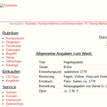
Navigation:
Klassika
/
Komponistinnen und Komponisten
/
R
/
Georg Wenzel
Rubriken
Geo
Komponisten
Dirigenten
Textdichter
Gattungen
Allgemeine Angaben zum Werk:
Begriffe
Tempi
Jahrestage
Titel:
Fagottquartett
Kataloge
Tonart:
B-Dur
Einkaufen
Entstehungszeit:
spätestens 1779
Besetzung:
Fagott, Violine, Viola und Violo
CD-Tipps
Angebote
Erstdruck:
Paris: Sieber, ca. 1779
Bemerkung:
herausgegeben von Daniel G. Li
Service
Opus:
op.
1 Nr. 3
Suchen
Kontakt
Impressum
Datenschutz