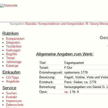
Navigation:
Klassika
/
Komponistinnen und Komponisten
/
R
/
Georg Wenzel
Rubriken
Geo
Komponisten
Dirigenten
Textdichter
Gattungen
Allgemeine Angaben zum Werk:
Begriffe
Tempi
Jahrestage
Titel:
Fagottquartett
Kataloge
Tonart:
F-Dur
Einkaufen
Entstehungszeit:
spätestens 1779
Besetzung:
Fagott, Violine, Viola und Violo
CD-Tipps
Angebote
Erstdruck:
Paris: Sieber, ca. 1779
Bemerkung:
herausgegeben von Daniel G. Li
Service
Opus:
op.
1 Nr. 6
Suchen
Kontakt
Impressum
Datenschutz