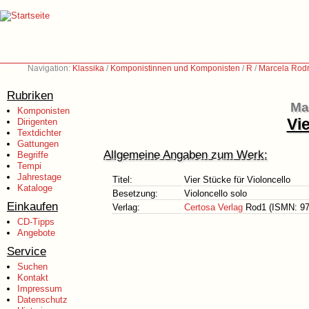
Navigation:
Klassika
/
Komponistinnen und Komponisten
/
R
/
Marcela Rodr
Rubriken
Ma
Komponisten
Vie
Dirigenten
Textdichter
Gattungen
Allgemeine Angaben zum Werk:
Begriffe
Tempi
Jahrestage
Titel:
Vier Stücke für Violoncello
Kataloge
Besetzung:
Violoncello solo
Einkaufen
Verlag:
Certosa Verlag
Rod1 (ISMN: 97
CD-Tipps
Angebote
Service
Suchen
Kontakt
Impressum
Datenschutz