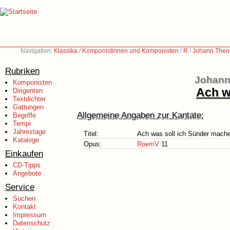
Navigation:
Klassika
/
Komponistinnen und Komponisten
/
R
/
Johann Theo
Rubriken
Johann
Komponisten
Ach w
Dirigenten
Textdichter
Gattungen
Allgemeine Angaben zur Kantate:
Begriffe
Tempi
Jahrestage
Titel:
Ach was soll ich Sünder mach
Kataloge
Opus:
RoemV
11
Einkaufen
CD-Tipps
Angebote
Service
Suchen
Kontakt
Impressum
Datenschutz