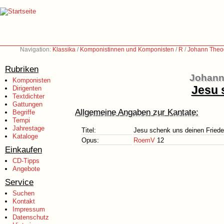
Navigation:
Klassika
/
Komponistinnen und Komponisten
/
R
/
Johann Theo
Rubriken
Johann
Komponisten
Jesu 
Dirigenten
Textdichter
Gattungen
Allgemeine Angaben zur Kantate:
Begriffe
Tempi
Jahrestage
Titel:
Jesu schenk uns deinen Fried
Kataloge
Opus:
RoemV
12
Einkaufen
CD-Tipps
Angebote
Service
Suchen
Kontakt
Impressum
Datenschutz