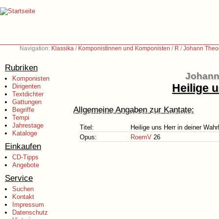
Navigation:
Klassika
/
Komponistinnen und Komponisten
/
R
/
Johann Theo
Rubriken
Johann
Komponisten
Heilige u
Dirigenten
Textdichter
Gattungen
Allgemeine Angaben zur Kantate:
Begriffe
Tempi
Jahrestage
Titel:
Heilige uns Herr in deiner Wahrh
Kataloge
Opus:
RoemV
26
Einkaufen
CD-Tipps
Angebote
Service
Suchen
Kontakt
Impressum
Datenschutz