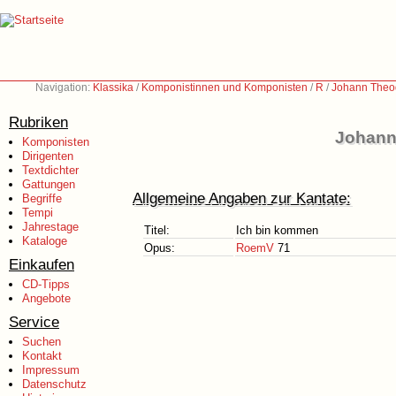
Navigation:
Klassika
/
Komponistinnen und Komponisten
/
R
/
Johann Theo
Rubriken
Johann
Komponisten
Dirigenten
Textdichter
Gattungen
Allgemeine Angaben zur Kantate:
Begriffe
Tempi
Jahrestage
Titel:
Ich bin kommen
Kataloge
Opus:
RoemV
71
Einkaufen
CD-Tipps
Angebote
Service
Suchen
Kontakt
Impressum
Datenschutz