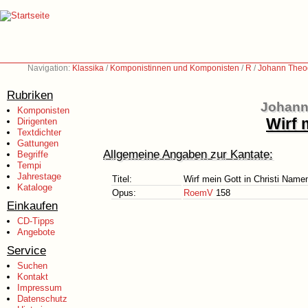
Navigation:
Klassika
/
Komponistinnen und Komponisten
/
R
/
Johann Theo
Rubriken
Johann
Komponisten
Wirf 
Dirigenten
Textdichter
Gattungen
Allgemeine Angaben zur Kantate:
Begriffe
Tempi
Jahrestage
Titel:
Wirf mein Gott in Christi Name
Kataloge
Opus:
RoemV
158
Einkaufen
CD-Tipps
Angebote
Service
Suchen
Kontakt
Impressum
Datenschutz