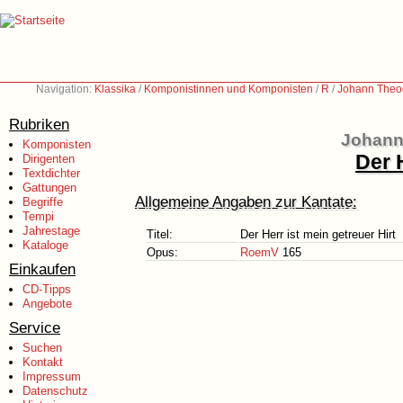
Navigation:
Klassika
/
Komponistinnen und Komponisten
/
R
/
Johann Theo
Rubriken
Johann
Komponisten
Der 
Dirigenten
Textdichter
Gattungen
Allgemeine Angaben zur Kantate:
Begriffe
Tempi
Jahrestage
Titel:
Der Herr ist mein getreuer Hirt
Kataloge
Opus:
RoemV
165
Einkaufen
CD-Tipps
Angebote
Service
Suchen
Kontakt
Impressum
Datenschutz