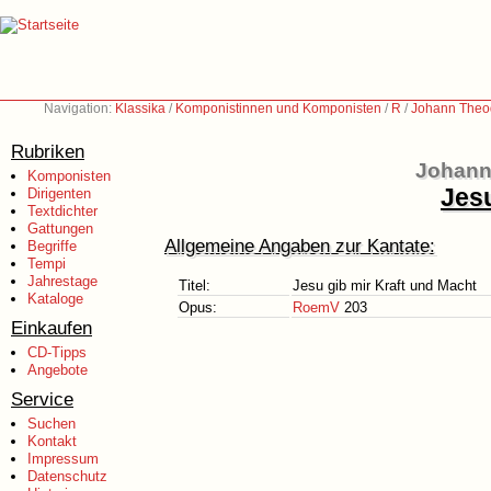
Navigation:
Klassika
/
Komponistinnen und Komponisten
/
R
/
Johann Theo
Rubriken
Johann
Komponisten
Jesu
Dirigenten
Textdichter
Gattungen
Allgemeine Angaben zur Kantate:
Begriffe
Tempi
Jahrestage
Titel:
Jesu gib mir Kraft und Macht
Kataloge
Opus:
RoemV
203
Einkaufen
CD-Tipps
Angebote
Service
Suchen
Kontakt
Impressum
Datenschutz