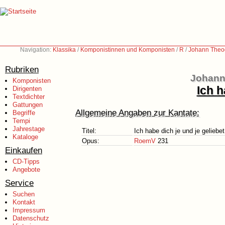
Navigation:
Klassika
/
Komponistinnen und Komponisten
/
R
/
Johann Theo
Rubriken
Johann
Komponisten
Ich h
Dirigenten
Textdichter
Gattungen
Allgemeine Angaben zur Kantate:
Begriffe
Tempi
Jahrestage
Titel:
Ich habe dich je und je geliebet
Kataloge
Opus:
RoemV
231
Einkaufen
CD-Tipps
Angebote
Service
Suchen
Kontakt
Impressum
Datenschutz