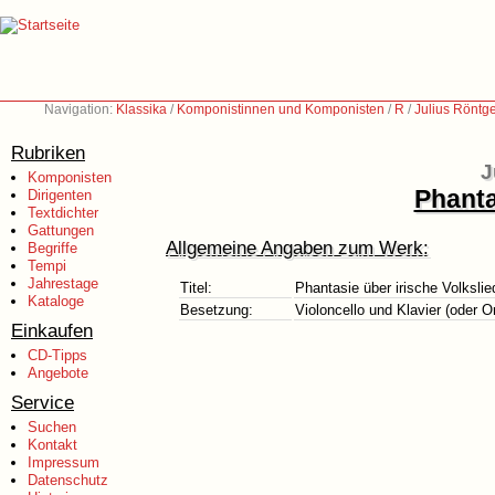
Navigation:
Klassika
/
Komponistinnen und Komponisten
/
R
/
Julius Röntg
Rubriken
J
Komponisten
Phanta
Dirigenten
Textdichter
Gattungen
Allgemeine Angaben zum Werk:
Begriffe
Tempi
Jahrestage
Titel:
Phantasie über irische Volkslie
Kataloge
Besetzung:
Violoncello und Klavier (oder O
Einkaufen
CD-Tipps
Angebote
Service
Suchen
Kontakt
Impressum
Datenschutz