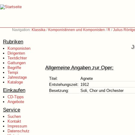
Navigation:
Klassika
/
Komponistinnen und Komponisten
/
R
/
Julius Röntg
Rubriken
J
Komponisten
Dirigenten
Textdichter
Gattungen
Allgemeine Angaben zur Oper:
Begriffe
Tempi
Jahrestage
Titel:
Agnete
Kataloge
Entstehungszeit:
1912
Einkaufen
Besetzung:
Soli, Chor und Orchester
CD-Tipps
Angebote
Service
Suchen
Kontakt
Impressum
Datenschutz