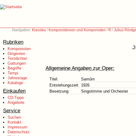
Navigation:
Klassika
/
Komponistinnen und Komponisten
/
R
/
Julius Röntg
Rubriken
J
Komponisten
Dirigenten
Textdichter
Gattungen
Allgemeine Angaben zur Oper:
Begriffe
Tempi
Jahrestage
Titel:
Samûm
Kataloge
Entstehungszeit:
1926
Einkaufen
Besetzung:
Singstimme und Orchester
CD-Tipps
Angebote
Service
Suchen
Kontakt
Impressum
Datenschutz